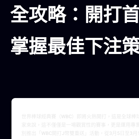
全攻略：開打首
掌握最佳下注
世界棒球經典賽（WBC）即將火熱開打，這是全球棒
家來說，這不僅僅是一場觀賞性的賽事，更是運用專
別推出「WBC開打J幣雙重送」活動，從3月5日至3