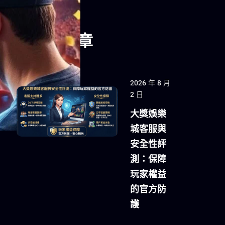
最新文章
2026 年 8 月
2 日
大獎娛樂
城客服與
安全性評
測：保障
玩家權益
的官方防
護