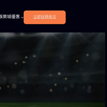
娛樂城優惠
立即註冊投注