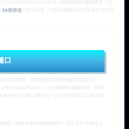
深入探討如何結合技術分析與大獎娛樂城的獨家優惠，在
合
3A娛樂城
的優質環境，您將能體驗到前所未有的博弈樂
盤口
向是成功的關鍵。國際盤通常具備更敏銳的資訊反
ch Count Rules）以及教練團的調度風格。經典
與動機往往會影響比賽走向，因此不能單純以球員名氣
這類盤口通常由專業精算師操作，其水位的波動往往