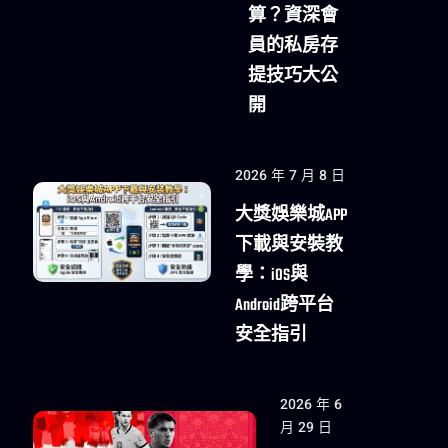
算？資深會
員的私房存
提技巧大公
開
2026 年 7 月 8 日
大獎娛樂城APP
下載與安裝教
學：iOS與
Android跨平台
安全指引
2026 年 6
月 29 日