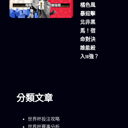
橘色風
暴迎擊
北非黑
馬！宿
命對決
誰能殺
入16強？
分類文章
世界杯投注攻略
世界杯賽事分析