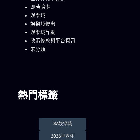
即時賠率
娛樂城
娛樂城優惠
娛樂城詐騙
政策條款與平台資訊
未分類
熱門標籤
3A娛樂城
2026世界杯