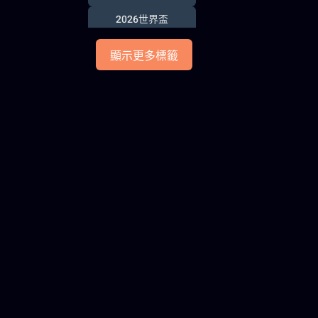
2026世界盃
2026世足賠率
顯示更多標籤
JP大獎
jp娛樂城
JP娛樂城不出金
JP娛樂城詐騙
USDT儲值
usdt體育投注
世界杯投注
世界杯投注推薦
世界盃