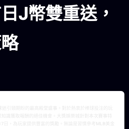
日J幣雙重送，
策略
球迷引頸期盼的最高殿堂盛事。對於熱衷於棒球投注的玩
業知識獲取報酬的絕佳機會。大獎娛樂城針對本次賽事特
月17日，為玩家提供豐富的獎勵。無論是習慣參考MLB美金