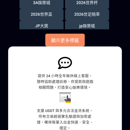
3A娛樂城
2026世界杯
最新娛樂城體驗金
2026世界盃
2026世足賠率
現金版推薦
JP大獎
jp娛樂城
現金網
USDT儲值
usdt體育投注
顯示更多標籤
線上娛樂城
世界杯投注
世界盃
足球世界盃
世界盃分組
世界盃單場投注
足球賽
世界盃投注站
世足比賽
提供 24 小時全年無休線上客服，
通博娛樂城詐騙? 同業眼紅?
隨時協助處理註冊、存提款與遊戲
世足線上下注
世足賠率運彩
相關問題，打造安心娛樂環境。
運彩世界杯
世足賽事表
台灣彩券世足
運彩世界盃
大獎娛樂
大獎娛樂城
支援 USDT 與多元合法金流系統，
金大發娛樂城-穩定出金線上娛樂手遊平台
所有交易經過實名驗證與加密處
娛樂城
娛樂城體驗金
理，確保每筆入出金快速、安全、
體育投注
穩定。