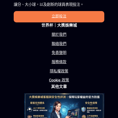
世界杯投注推薦
讓分、大小球，以及創新的球員表現投注。
世界盃
立即投注
世界盃冠軍投注
世界杯｜大獎娛樂城
關於我們
世界盃分組
聯絡我們
世界盃單場投注
免責聲明
世界盃投注站
服務條款
世界盃投注網
隱私權政策
世足投注網站
Cookie 政策
其他文章
世足比賽
世足線上下注
世足賠率運彩