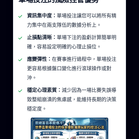
單場投注的風險控管優勢
資訊集中度：
單場投注讓您可以將所有精
力集中在兩支隊伍的數據分析上。
止損點清晰：
單場下注的盈虧計算簡單明
確，容易設定明確的心理止損位。
應變彈性：
在賽事進行過程中，單場投注
更容易根據盤口變化進行滾球操作或對
沖。
穩定心理素質：
減少因為一場比賽失誤導
致整組崩潰的焦慮感，能維持長期的決策
穩定度。