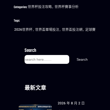
世界杯投注攻略
, 
世界杯賽事分析
Categories:
Tags:
2026世界杯
, 
世界盃單場投注
, 
世界盃投注網
, 
足球賽
Search
搜
Search
尋
最新文章
2026 年 8 月 2 日