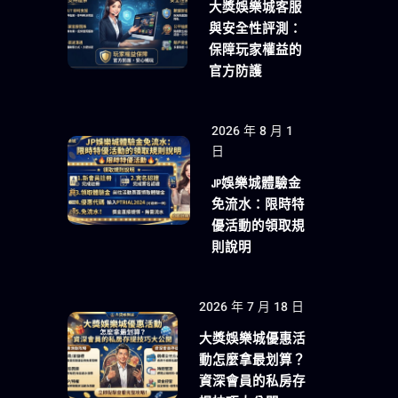
大獎娛樂城客服
與安全性評測：
保障玩家權益的
官方防護
2026 年 8 月 1
日
JP娛樂城體驗金
免流水：限時特
優活動的領取規
則說明
2026 年 7 月 18 日
大獎娛樂城優惠活
動怎麼拿最划算？
資深會員的私房存