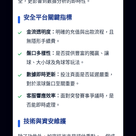
全，更影響到數據分析的即時性。
安全平台關鍵指標
金流透明度：
明確的充值與出款流程，且
無隱形手續費。
盤口多樣性：
是否提供豐富的獨贏、讓
球、大小球及角球等玩法。
數據即時更新：
投注頁面是否延遲嚴重，
對於滾球盤口至關重要。
客服響應效率：
面對突發賽事爭議時，是
否能即時處理。
技術與資安維護