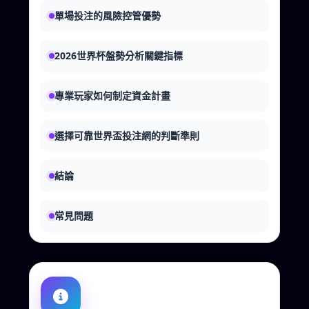
單場投注的風險控管優勢
2026世界杯盤勢分析關鍵指標
專業玩家如何制定資金計畫
選擇可靠世界盃投注網的判斷準則
結論
常見問題