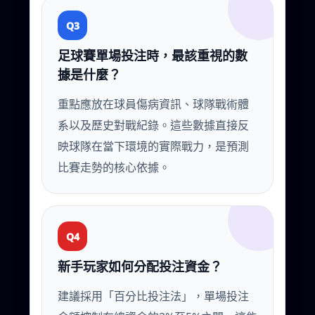
Q3
足球賽單場投注時，最該重視的數
據是什麼？
重點應放在球員傷病資訊、球隊戰術體
系以及歷史對戰紀錄。這些數據直接反
映球隊在當下環境的實際戰力，是預測
比賽走勢的核心依據。
Q4
新手玩家如何分配投注資金？
建議採用「百分比投注法」，單場投注