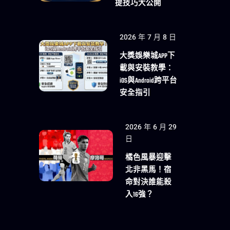
提技巧大公開
2026 年 7 月 8 日
大獎娛樂城APP下
載與安裝教學：
iOS與Android跨平台
安全指引
2026 年 6 月 29
日
橘色風暴迎擊
北非黑馬！宿
命對決誰能殺
入16強？