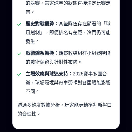
的競賽，當家球星的狀態直接決定比賽走
向。
歷史對戰優勢：
某些隊伍存在顯著的「球
風剋制」，即便排名有差距，冷門仍可能
發生。
戰術體系轉換：
觀察教練組在小組賽階段
的戰術保留與針對性布防。
主場效應與球迷支持：
2026賽事多國合
辦，球場環境與舟車勞頓對各國體能影響
不同。
透過多維度數據分析，玩家能更精準判斷盤口
的合理性。