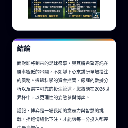
結論
面對即將到來的足球盛事，與其將希望寄託在
勝率極低的串關，不如靜下心來鑽研單場投注
的奧秘。透過科學的資金控管、嚴謹的數據分
析以及選擇可靠的投注管道，您將能在2026世
界杯中，以更理性的姿態參與博弈。
謹記，博弈是一場長期的意志力與智慧的挑
戰，拒絕情緒化下注，才能讓每一分投入都產
生最高價值。