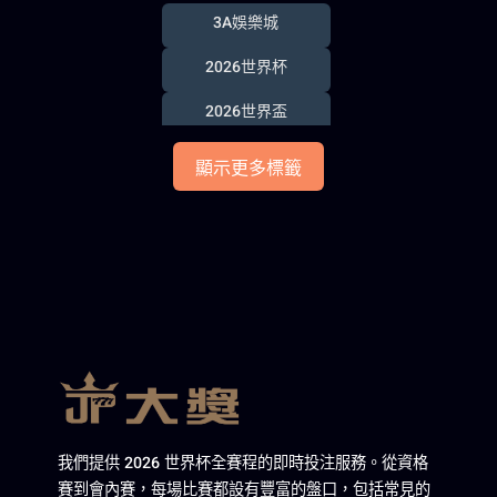
3A娛樂城
2026世界杯
2026世界盃
2026世足賠率
顯示更多標籤
JP大獎
jp娛樂城
JP娛樂城不出金
JP娛樂城詐騙
USDT儲值
usdt體育投注
我們提供 2026 世界杯全賽程的即時投注服務。從資格
世界杯投注
賽到會內賽，每場比賽都設有豐富的盤口，包括常見的