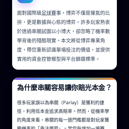
面對國際級
足球賽
事，博弈不僅是運氣的比
拚，更是數據與心態的博弈。許多玩家熱衷
於透過串關試圖以小博大，卻忽略了機率數
學背後的殘酷現實。本文將從博弈專業角
度，帶您重新認識單場投注的價值，並提供
實用的資金控管模型與平台篩選標準。
為什麼串關容易讓你賠光本金？
很多玩家誤以為串關（Parlay）是獲利的捷
徑，利用低本金追求高賠率。然而，從機率學
的角度來看，串關的每一道門檻都是對玩家獲
勝機率的「乘法懲罰」。當您每增加一場賽