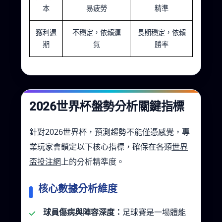
本
易疲勞
精準
獲利週
不穩定，依賴運
長期穩定，依賴
期
氣
勝率
2026世界杯盤勢分析關鍵指標
針對2026世界杯，預測趨勢不能僅憑感覺，專
業玩家會鎖定以下核心指標，確保在各類
世界
盃投注網
上的分析精準度。
核心數據分析維度
球員傷病與陣容深度：
足球賽是一場體能