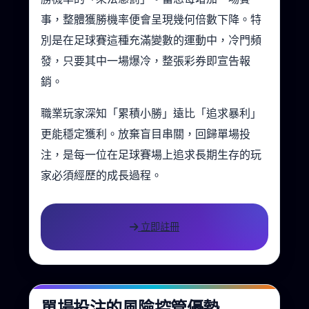
事，整體獲勝機率便會呈現幾何倍數下降。特
別是在足球賽這種充滿變數的運動中，冷門頻
發，只要其中一場爆冷，整張彩券即宣告報
銷。
職業玩家深知「累積小勝」遠比「追求暴利」
更能穩定獲利。放棄盲目串關，回歸單場投
注，是每一位在足球賽場上追求長期生存的玩
家必須經歷的成長過程。
立即註冊