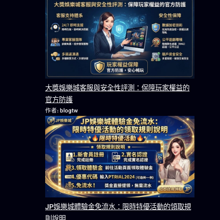
世足線上下注
世足賠率運彩
世足賽事表
六合彩版路
台灣彩券世足
大獎娛樂城客服與安全性評測：保障玩家權益的
官方防護
大獎
作者: blogtw
大獎娛樂
大獎娛樂城
大獎娛樂城APP下載
娛樂城
娛樂城官網
JP娛樂城體驗金免流水：限時特優活動的領取規
則說明