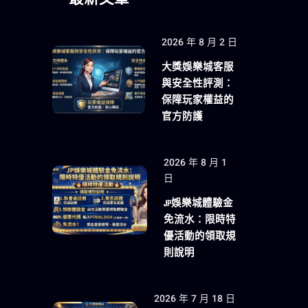
2026 年 8 月 2 日
大獎娛樂城客服
與安全性評測：
保障玩家權益的
官方防護
2026 年 8 月 1
日
JP娛樂城體驗金
免流水：限時特
優活動的領取規
則說明
2026 年 7 月 18 日