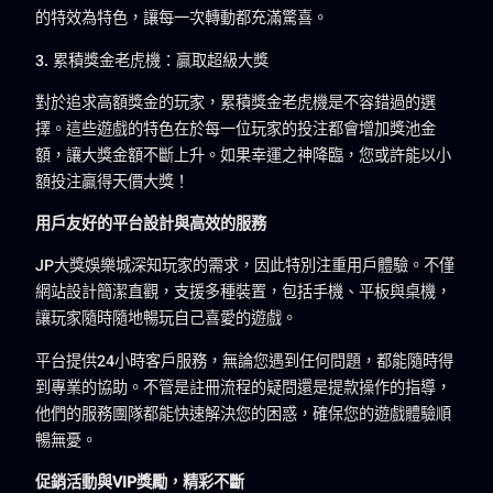
的特效為特色，讓每一次轉動都充滿驚喜。
3. 累積獎金老虎機：贏取超級大獎
對於追求高額獎金的玩家，累積獎金老虎機是不容錯過的選
擇。這些遊戲的特色在於每一位玩家的投注都會增加獎池金
額，讓大獎金額不斷上升。如果幸運之神降臨，您或許能以小
額投注贏得天價大獎！
用戶友好的平台設計與高效的服務
JP大獎娛樂城深知玩家的需求，因此特別注重用戶體驗。不僅
網站設計簡潔直觀，支援多種裝置，包括手機、平板與桌機，
讓玩家隨時隨地暢玩自己喜愛的遊戲。
平台提供24小時客戶服務，無論您遇到任何問題，都能隨時得
到專業的協助。不管是註冊流程的疑問還是提款操作的指導，
他們的服務團隊都能快速解決您的困惑，確保您的遊戲體驗順
暢無憂。
促銷活動與VIP獎勵，精彩不斷