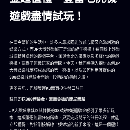
遊戲盡情試玩！
在當今繁忙的生活中，許多人尋求既能放鬆心情又充滿刺激的
娛樂方式，而JP大獎娛樂城正是您的絕佳選擇！這個線上娛樂
城憑藉其卓越的遊戲平台、無與倫比的優惠以及多樣化的遊戲
選擇，贏得了無數玩家的青睞。今天，我們將深入探討為何JP
大獎娛樂城應該成為您的第一選擇，以及如何利用其提供的
388娛樂城體驗金開始一段精彩的遊戲之旅。
更多資訊：
巴黎奧運KU體育投注盤口註冊
註冊即送388體驗金，無需負擔的開局體驗
JP大獎娛樂城以其慷慨的388娛樂城體驗金吸引了眾多新玩
家。這項優惠無需任何儲值，只要完成簡單的註冊流程，就能
立即獲得。對於剛接觸線上娛樂城的新手來說，這是一個極佳