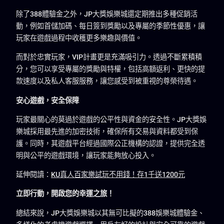
除了388體驗金之外，JP大獎娛樂城還定期推出多種促銷活
動，例如首儲加碼、每日簽到獎勵以及專屬的季節性優惠，讓
玩家在遊戲過程中收穫更多樂趣與價值。
而對於忠實玩家，VIP計畫更是充滿吸引力。透過不斷累積積
分，您可以享受專屬的獎勵與特權，包括高額返利、更快的提
款速度以及私人客服服務，讓您感受到被重視的尊榮待遇。
安心遊戲，安全保障
玩家最關心的莫過於遊戲的公平性與資金的安全性。JP大獎娛
樂城採用最先進的加密技術，確保所有交易與資料都受到保
護。同時，其遊戲平台經過國際公正機構的認證，提供完全透
明與公平的遊戲環境，讓玩家能夠放心投入。
延伸閱讀：
KU真人百家樂試玩不用錢！存1千送1200元
立即行動，開啟您的幸運之旅！
總結來說，JP大獎娛樂城以其無可比擬的388娛樂城體驗金、