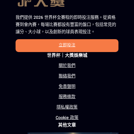
usdt體育投注
我們提供 2026 世界杯全賽程的即時投注服務。從資格
世界杯投注
賽到會內賽，每場比賽都設有豐富的盤口，包括常見的
世界杯投注推薦
讓分、大小球，以及創新的球員表現投注。
世界盃
立即投注
世界盃冠軍投注
世界杯｜大獎娛樂城
關於我們
世界盃分組
聯絡我們
世界盃單場投注
免責聲明
世界盃投注站
服務條款
世界盃投注網
隱私權政策
世足投注網站
Cookie 政策
其他文章
世足比賽