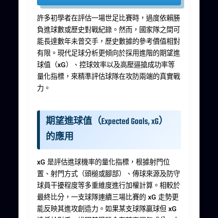
許多初學者在評估一場世足比賽時，過度依賴勝
負進球數或歷史對戰紀錄。然而，國家隊之間可
能長達數年未曾交手，歷史數據的參考價值相對
有限。現代足球分析更傾向於採用進階的期望進
球值（xG）、控球效率以及高壓逼搶成功率等
量化指標，來精準評估球隊在攻防兩端的真實戰
力。
期望進球值（Expected Goals, xG）
的應用
xG 是評估進球機率的量化指標，根據射門位
置、射門方式（頭槌或腳部）、傳球來源及防守
球員干擾程度等多重維度進行加權計算。相較於
最終比分，一支球隊連續三場比賽的 xG 走勢更
能反映其進攻創造力。如果某支球隊贏球但 xG