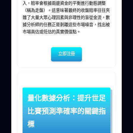
入，賠率會根據兩邊資金的平衡進行動態調整
（稱為走盤）。這意味著最終的收盤賠率往往夾
雜了大量大眾心理因素與非理性的盲從金流，數
據分析師的任務正是剝離這些市場噪音，找出被
市場高估或低估的真實價值點。
立即注冊
量化數據分析：提升世足
比賽預測準確率的關鍵指
標