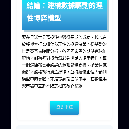
結論：建構數據驅動的理
性博弈模型
要在
足球世界盃
投注中獲得長期的成功，核心在
於將博弈行為轉化為理性的投資決策。從基礎的
世足賽事表
時間分析、各國國家隊的期望進球值
解構，到精準對接
台灣彩券世足
的賠率特性，每
一個環節都需要嚴謹的邏輯鏈條支撐。拋棄情感
偏好，嚴格執行資金紀律，並持續修正個人預測
模型中的參數，才是提高投注命中率、在數位娛
樂市場中立於不敗之地的核心關鍵。
立即下注