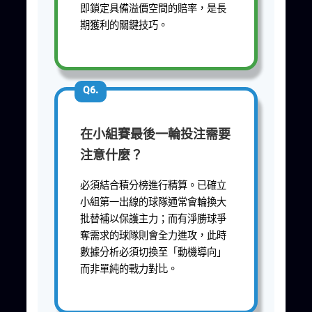
即鎖定具備溢價空間的賠率，是長
期獲利的關鍵技巧。
Q6.
在小組賽最後一輪投注需要
注意什麼？
必須結合積分榜進行精算。已確立
小組第一出線的球隊通常會輪換大
批替補以保護主力；而有淨勝球爭
奪需求的球隊則會全力進攻，此時
數據分析必須切換至「動機導向」
而非單純的戰力對比。