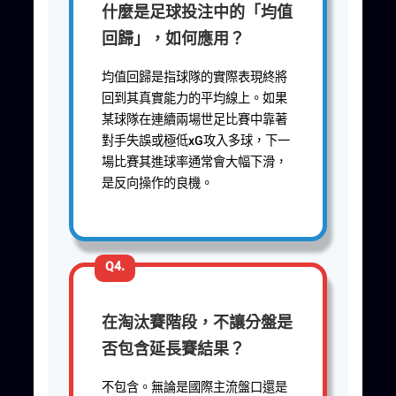
什麼是足球投注中的「均值
回歸」，如何應用？
均值回歸是指球隊的實際表現終將
回到其真實能力的平均線上。如果
某球隊在連續兩場世足比賽中靠著
對手失誤或極低xG攻入多球，下一
場比賽其進球率通常會大幅下滑，
是反向操作的良機。
Q4.
在淘汰賽階段，不讓分盤是
否包含延長賽結果？
不包含。無論是國際主流盤口還是