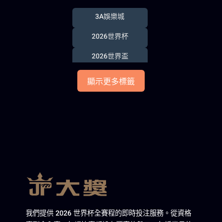
3A娛樂城
2026世界杯
2026世界盃
2026世足賠率
顯示更多標籤
JP大獎
jp娛樂城
JP娛樂城不出金
JP娛樂城詐騙
USDT儲值
usdt體育投注
我們提供 2026 世界杯全賽程的即時投注服務。從資格
世界杯投注