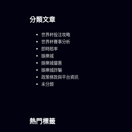
分類文章
世界杯投注攻略
世界杯賽事分析
即時賠率
娛樂城
娛樂城優惠
娛樂城詐騙
政策條款與平台資訊
未分類
熱門標籤