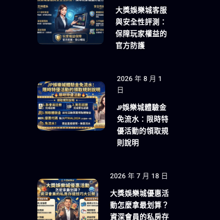
大獎娛樂城客服
與安全性評測：
保障玩家權益的
官方防護
2026 年 8 月 1
日
JP娛樂城體驗金
免流水：限時特
優活動的領取規
則說明
2026 年 7 月 18 日
大獎娛樂城優惠活
動怎麼拿最划算？
資深會員的私房存