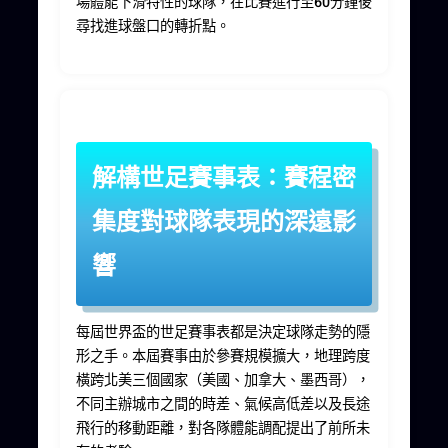
場體能下滑特性的球隊，在比賽進行至60分鐘後
尋找進球盤口的轉折點。
解構世足賽事表：賽程密
集度對球隊表現的深遠影
響
每屆世界盃的世足賽事表都是決定球隊走勢的隱
形之手。本屆賽事由於參賽規模擴大，地理跨度
橫跨北美三個國家（美國、加拿大、墨西哥），
不同主辦城市之間的時差、氣候高低差以及長途
飛行的移動距離，對各隊體能調配提出了前所未