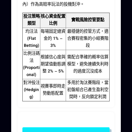
內）作為高賠率玩法的投機對沖。
投注策略
核心資金配置
實戰風險控管要點
類型
比例
均注法
每場固定總資
最穩健的控管方式，適
(Flat
金的 1% –
合賽程密集的小組賽階
Betting)
3%
段
比例注碼
根據信心度與
需配合準確的概率估算
法
期望值動態調
模型，避免連續失利時
(Proporti
整 2% – 5%
的過度沉沒成本
onal)
對沖投注
多用於淘汰賽階段，當
視賽事即時走
(Hedgin
初盤組合已產生盈利空
勢動態配置
g)
間時，反向鎖定利潤