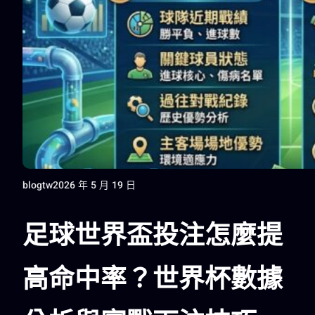
blogtw
2026 年 5 月 19 日
足球世界盃投注怎麼提
高命中率？世界杯數據