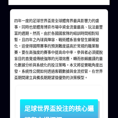
四年一度的足球世界盃是全球體育界最具影響力的盛
事，同時也是體育博弈市場中資金流量最高、玩法最豐
富的週期。然而，由於各國國家隊的組訓時間相對短
暫，且四年之內球員陣容、戰術體系皆會發生顯著變
化，這使得國際賽事的預測難度遠高於常規的職業聯
賽。要在高強度的賽事中提高命中率，參與者必須擺脫
盲目的直覺或傳統強隊的光環效應，轉而依賴嚴謹的量
化數據分析與系統化的投注策略。本文將從實戰角度出
發，系統性公開如何透過客觀數據與金流控管，在世界
盃期間建立具備長期期望值優勢的決策模型。
足球世界盃投注的核心邏