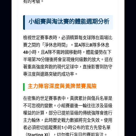
有的考驗。
小組賽與淘汰賽的體能週期分析
檢視世足賽事表時，必須精算每支球隊在兩場比
賽之間的「淨休息時間」。當A隊比B隊多休息
48小時，且A隊不需跨國移動時，體能優勢在下
半場第70分鐘後將會呈現幾何級數的放大。這在
著重高強度奔跑的現代足球中，直接影響到防守
專注度與邊路突破的成功率。
主力陣容深度與黃牌禁賽風險
在密集的世足賽事表中，黃牌累計與傷兵名單是
不可忽視的變數。小組賽最後一輪往往涉及晉級
權益的計算，部分已提前晉級的傳統強隊會進行
主力輪休，此時歷史戰力數據將完全失效。使用
者必須密切追蹤賽前1小時公布的官方先發名單
（Starting XI），切勿進行盲目的賽前盲注。