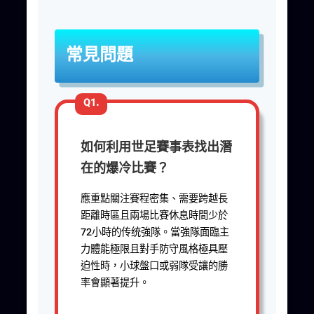
常見問題
Q1.
如何利用世足賽事表找出潛
在的爆冷比賽？
應重點關注賽程密集、需要跨越長
距離時區且兩場比賽休息時間少於
72小時的传统強隊。當強隊面臨主
力體能極限且對手防守風格極具壓
迫性時，小球盤口或弱隊受讓的勝
率會顯著提升。