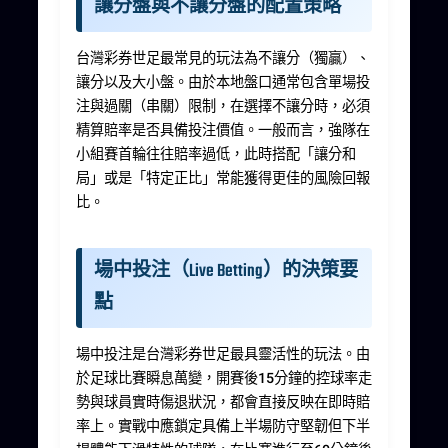
讓分盤與不讓分盤的配置策略
台灣彩券世足最常見的玩法為不讓分（獨贏）、
讓分以及大小盤。由於本地盤口通常包含單場投
注與過關（串關）限制，在選擇不讓分時，必須
精算賠率是否具備投注價值。一般而言，強隊在
小組賽首輪往往賠率過低，此時搭配「讓分和
局」或是「特定正比」常能獲得更佳的風險回報
比。
場中投注（Live Betting）的決策要
點
場中投注是台灣彩券世足最具靈活性的玩法。由
於足球比賽瞬息萬變，開賽後15分鐘的控球率走
勢與球員實時傷退狀況，都會直接反映在即時賠
率上。實戰中應鎖定具備上半場防守堅韌但下半