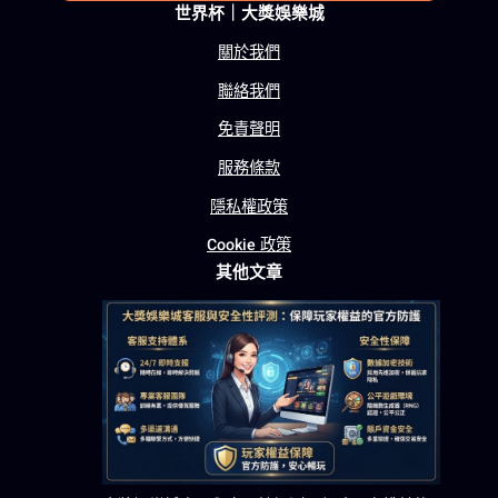
世界盃單場投注
世界杯｜大獎娛樂城
世界盃投注站
關於我們
世界盃投注網
聯絡我們
免責聲明
世足投注網站
服務條款
世足比賽
隱私權政策
世足線上下注
Cookie 政策
世足賠率運彩
其他文章
世足賽事表
六合彩版路
台灣彩券世足
大獎
大獎娛樂