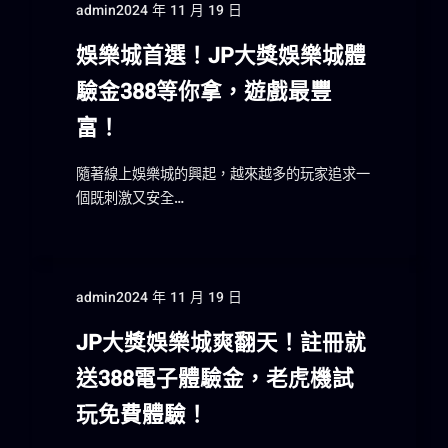
admin
2024 年 11 月 19 日
娛樂城首選！JP大獎娛樂城體
驗金388等你拿，遊戲最豐
富！
隨著線上娛樂城的興起，越來越多的玩家追求一
個既刺激又安全…
admin
2024 年 11 月 19 日
JP大獎娛樂城爽翻天！註冊就
送388電子體驗金，老虎機試
玩免費體驗！