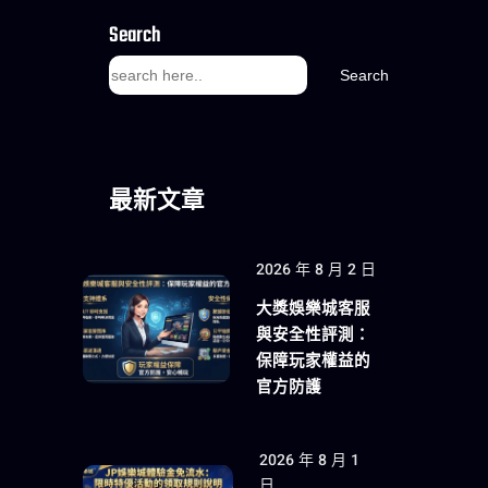
Search
搜
Search
尋
最新文章
2026 年 8 月 2 日
大獎娛樂城客服
與安全性評測：
保障玩家權益的
官方防護
2026 年 8 月 1
日