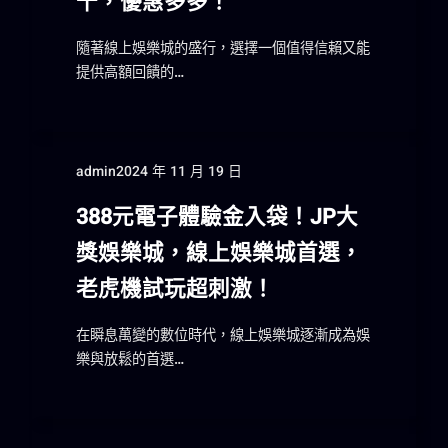
千，優惠多多！
隨著線上娛樂城的盛行，選擇一個值得信賴又能
提供高額回饋的…
admin
2024 年 11 月 19 日
388元電子體驗金入袋！JP大
獎娛樂城，線上娛樂城首選，
老虎機試玩超刺激！
在瞬息萬變的數位時代，線上娛樂城逐漸成為娛
樂與放鬆的首選…