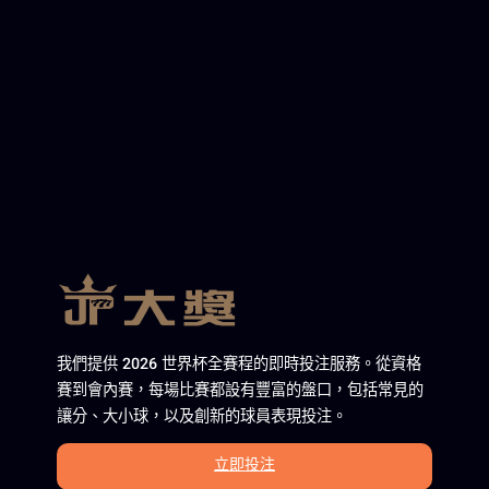
JP大獎
jp娛樂城
JP娛樂城不出金
JP娛樂城詐騙
USDT儲值
usdt體育投注
世界杯投注
世界杯投注推薦
世界盃
我們提供 2026 世界杯全賽程的即時投注服務。從資格
賽到會內賽，每場比賽都設有豐富的盤口，包括常見的
世界盃冠軍投注
讓分、大小球，以及創新的球員表現投注。
世界盃分組
立即投注