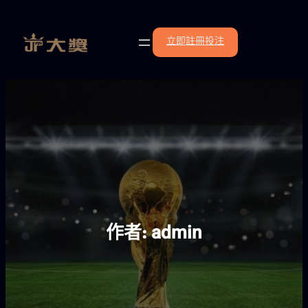
跳
至
立即註冊投注
主
要
內
容
作者:
admin