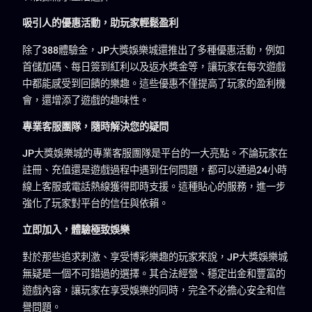
吸引人的優惠活動，助玩家輕鬆盈利
除了388體驗金，JP大獎娛樂城還推出了多種優惠活動，例如
首儲加碼、每日簽到紅利以及返水獎金等，讓玩家在每次遊戲
中都能感受到回饋的樂趣。這些優惠不僅提高了玩家的盈利機
會，還增添了遊戲的趣味性。
專業客服團隊，隨時解決您的疑問
JP大獎娛樂城的專業客服團隊是平台的一大亮點。不論玩家在
註冊、充值還是遊戲過程中遇到任何問題，都可以通過24小時
線上客服或電話熱線獲得即時支援。這種貼心的服務，進一步
強化了玩家對平台的信任與依賴。
立即加入，體驗極致娛樂
對於那些追求刺激、享受博彩樂趣的玩家來說，JP大獎娛樂城
無疑是一個不可錯過的選擇。其合法經營、穩定出金和豐富的
遊戲內容，讓玩家在享受娛樂的同時，完全不必擔心安全和信
譽問題。