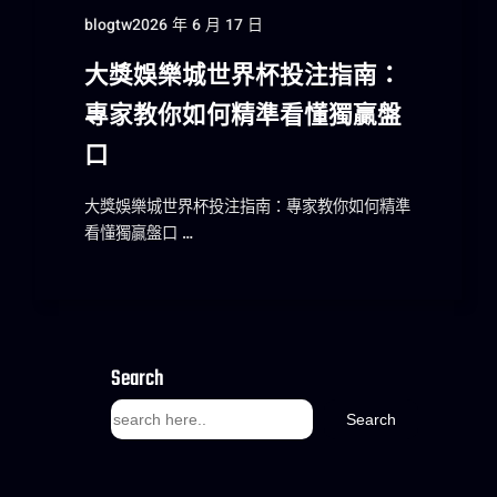
blogtw
2026 年 6 月 17 日
大獎娛樂城世界杯投注指南：
專家教你如何精準看懂獨贏盤
口
大獎娛樂城世界杯投注指南：專家教你如何精準
看懂獨贏盤口 …
Search
搜
Search
尋