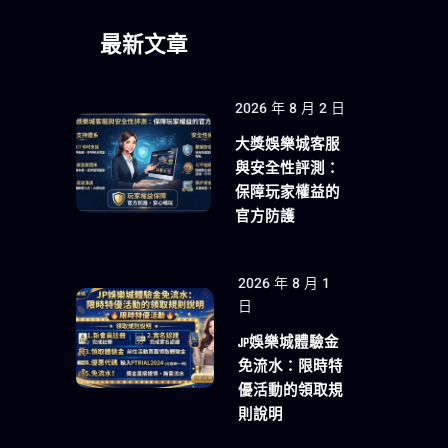
最新文章
2026 年 8 月 2 日
大獎娛樂城客服
與安全性評測：
保障玩家權益的
官方防護
2026 年 8 月 1
日
JP娛樂城體驗金
免流水：限時特
優活動的領取規
則說明