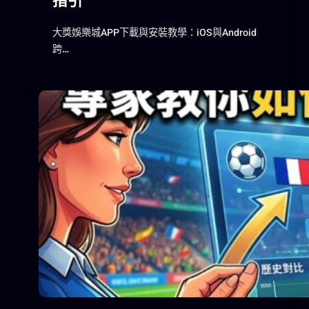
指引
大獎娛樂城APP下載與安裝教學：iOS與Android
跨…