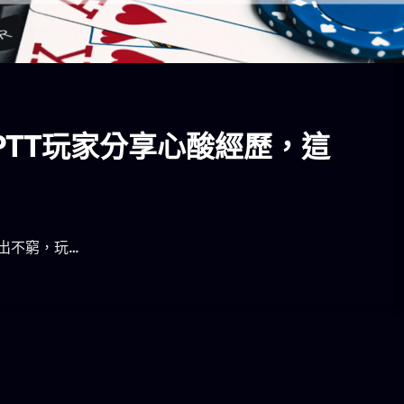
PTT玩家分享心酸經歷，這
出不窮，玩…