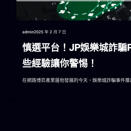
admin
2025 年 2 月 7 日
慎選平台！JP娛樂城詐騙
些經驗讓你警惕！
在網路博弈產業蓬勃發展的今天，娛樂城詐騙事件層