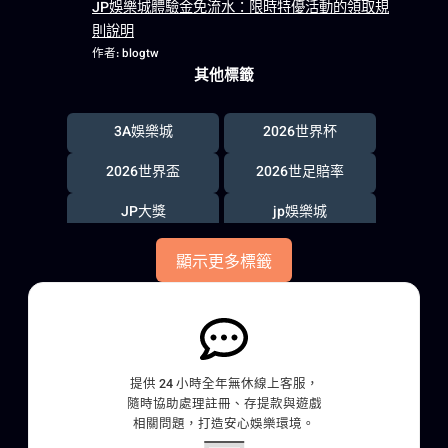
JP娛樂城體驗金免流水：限時特優活動的領取規
娛樂城體驗金
則說明
作者: blogtw
最新娛樂城體驗金
其他標籤
現金版推薦
3A娛樂城
2026世界杯
現金網
2026世界盃
2026世足賠率
線上娛樂城
JP大獎
jp娛樂城
足球世界盃
USDT儲值
usdt體育投注
顯示更多標籤
足球賽
世界杯投注
世界盃
通博娛樂城詐騙? 同業眼紅?
世界盃分組
世界盃單場投注
運彩世界杯
世界盃投注站
世足比賽
提供 24 小時全年無休線上客服，
運彩世界盃
隨時協助處理註冊、存提款與遊戲
世足線上下注
世足賠率運彩
相關問題，打造安心娛樂環境。
金大發娛樂城-穩定出金線上娛樂手遊平台