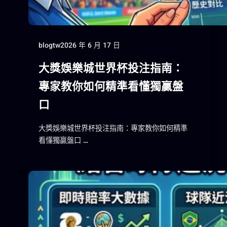
blogtw
2026 年 6 月 17 日
大獎娛樂城世界杯投注指南：
專家教你如何精準看懂獨贏盤
口
大獎娛樂城世界杯投注指南：專家教你如何精準
看懂獨贏盤口 …