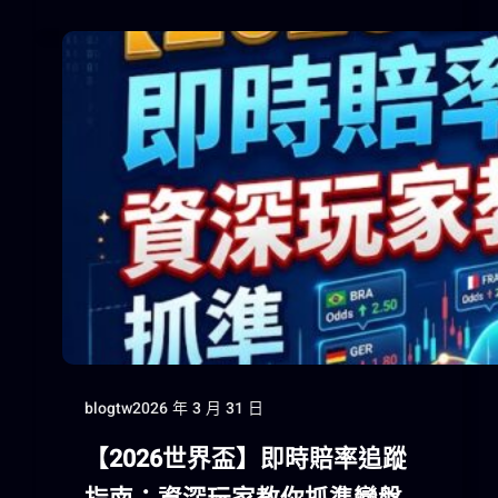
blogtw
2026 年 3 月 31 日
【2026世界盃】即時賠率追蹤