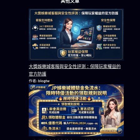
其他文章
世足賽事表
六合彩版路
台灣彩券世足
大獎
大獎娛樂
大獎娛樂城客服與安全性評測：保障玩家權益的
官方防護
大獎娛樂城
作者: blogtw
大獎娛樂城APP下載
娛樂城
娛樂城官網
娛樂城推薦ptt
娛樂城詐騙