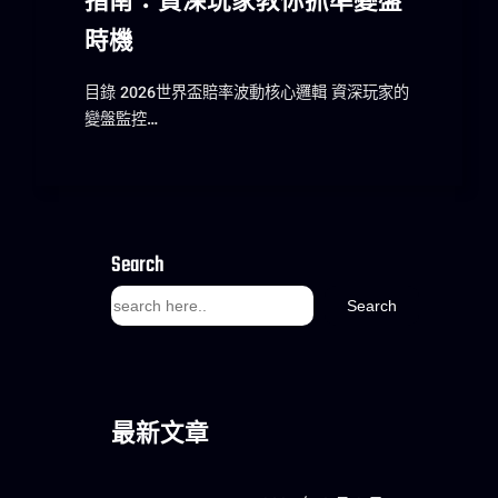
指南：資深玩家教你抓準變盤
時機
目錄 2026世界盃賠率波動核心邏輯 資深玩家的
變盤監控…
Search
搜
Search
尋
最新文章