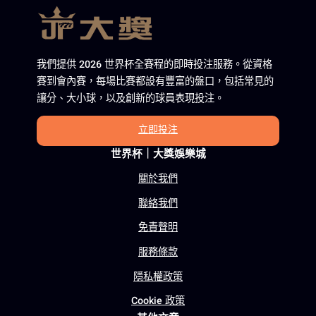
世界杯投注
世界杯投注推薦
世界盃
我們提供 2026 世界杯全賽程的即時投注服務。從資格
賽到會內賽，每場比賽都設有豐富的盤口，包括常見的
世界盃冠軍投注
讓分、大小球，以及創新的球員表現投注。
世界盃分組
立即投注
世界盃單場投注
世界杯｜大獎娛樂城
世界盃投注站
關於我們
世界盃投注網
聯絡我們
免責聲明
世足投注網站
服務條款
世足比賽
隱私權政策
世足線上下注
Cookie 政策
世足賠率運彩