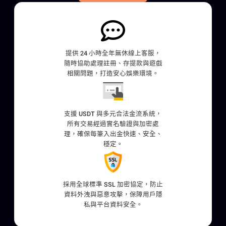
世界杯投注
世界盃
通博娛樂城詐騙? 同業眼紅?
世界盃分組
世界盃單場投注
運彩世界杯
世界盃投注站
世足比賽
提供 24 小時全年無休線上客服，
運彩世界盃
隨時協助處理註冊、存提款與遊戲
世足線上下注
世足賠率運彩
相關問題，打造安心娛樂環境。
金大發娛樂城-穩定出金線上娛樂手遊平台
世足賽事表
台灣彩券世足
體育投注
大獎娛樂
大獎娛樂城
支援 USDT 與多元合法金流系統，
所有交易經過實名驗證與加密處
娛樂城
娛樂城體驗金
理，確保每筆入出金快速、安全、
穩定。
線上娛樂城
足球世界盃
運彩世界盃
體育投注
採用全球標準 SSL 加密協定，防止
資料外洩與惡意攻擊，保障用戶隱
私與平台資料安全。