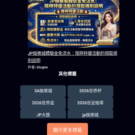
大獎娛樂城APP下載
娛樂城
娛樂城官網
娛樂城推薦ptt
娛樂城詐騙
JP娛樂城體驗金免流水：限時特優活動的領取規
娛樂城體驗金
則說明
作者: blogtw
最新娛樂城體驗金
其他標籤
現金版推薦
3A娛樂城
2026世界杯
現金網
2026世界盃
2026世足賠率
線上娛樂城
JP大獎
jp娛樂城
足球世界盃
USDT儲值
usdt體育投注
顯示更多標籤
足球賽