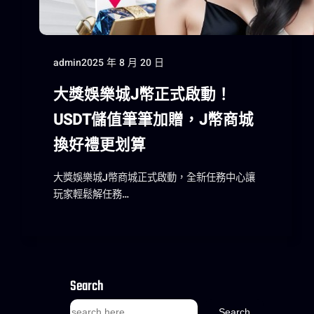
admin
2025 年 8 月 20 日
大獎娛樂城J幣正式啟動！
USDT儲值筆筆加贈，J幣商城
換好禮更划算
大獎娛樂城J幣商城正式啟動，全新任務中心讓
玩家輕鬆解任務…
Search
搜
Search