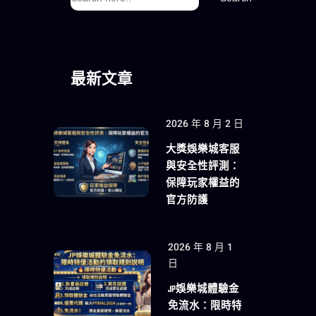
尋
最新文章
2026 年 8 月 2 日
大獎娛樂城客服
與安全性評測：
保障玩家權益的
官方防護
2026 年 8 月 1
日
JP娛樂城體驗金
免流水：限時特