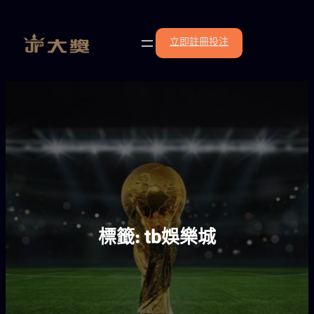
跳
至
立即註冊投注
主
要
內
容
標籤:
tb娛樂城